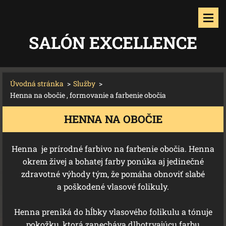
SALÓN EXCELLENCE
Úvodná stránka
>
Služby
>
Henna na obočie , formovanie a farbenie obočia
HENNA NA OBOČIE
Henna je prírodné farbivo na farbenie obočia. Henna
okrem živej a bohatej farby ponúka aj jedinečné
zdravotné výhody tým, že pomáha obnoviť slabé
a poškodené vlasové folikuly.
Henna preniká do hĺbky vlasového folikulu a tónuje
pokožku, ktorá zanecháva dlhotrvajúcu farbu