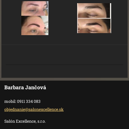
Barbara Jančová
mobil: 0911 334 083
objednan
ie@salon
excellen
ce.sk
Salón Excellence, s.r.o.