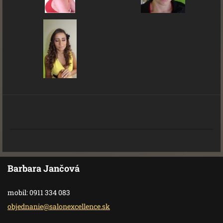
Barbara Jančová
mobil: 0911 334 083
objednan
ie@salon
excellen
ce.sk